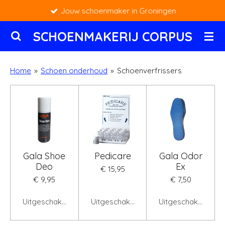
Jouw schoenmaker in Groningen
Ga
direct
SCHOENMAKERIJ CORPUS
naar
de
hoofdinhoud
Home
»
Schoen onderhoud
»
Schoenverfrissers
Gala Shoe
Pedicare
Gala Odor
Deo
Ex
€ 15,95
€ 9,95
€ 7,50
Uitgeschakeld
Uitgeschakeld
Uitgeschakeld