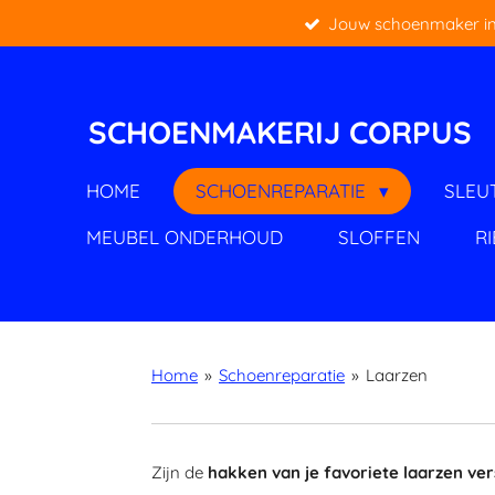
Jouw schoenmaker in
Ga
direct
naar
de
SCHOENMAKERIJ CORPUS
hoofdinhoud
HOME
SCHOENREPARATIE
SLEU
MEUBEL ONDERHOUD
SLOFFEN
R
Home
»
Schoenreparatie
»
Laarzen
Zijn de
hakken van je favoriete laarzen ver