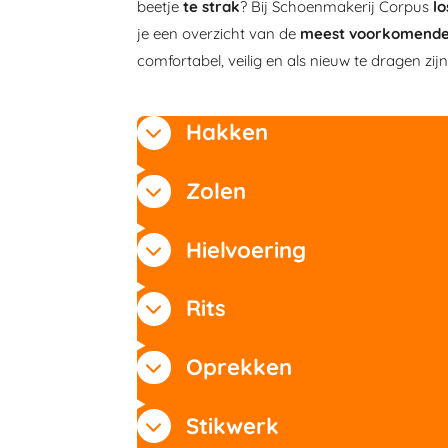
beetje
te strak
? Bij Schoenmakerij Corpus
lo
je een overzicht van de
meest voorkomende 
comfortabel, veilig en als nieuw te dragen zijn
Hakken
Zolen
Hielvoering
Rits
Oprekken
Stikwerk