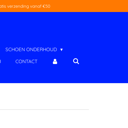
atis verzending vanaf €50
SCHOEN ONDERHOUD
J
CONTACT