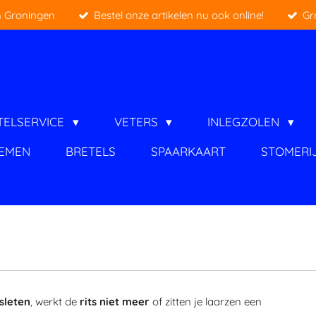
 Groningen
Bestel onze artikelen nu ook online!
Gr
TELSERVICE
VETERS
INLEGZOLEN
IEMEN
BRETELS
SPAARKAART
STOMERI
sleten
, werkt de
rits niet meer
of zitten je laarzen een