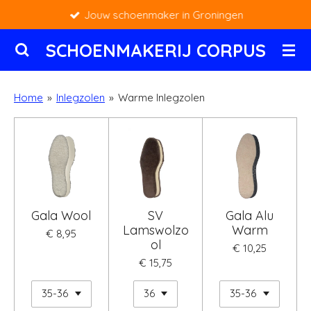
Jouw schoenmaker in Groningen
Ga
direct
SCHOENMAKERIJ CORPUS
naar
de
hoofdinhoud
Home
»
Inlegzolen
»
Warme Inlegzolen
Gala Wool
SV
Gala Alu
Lamswolzo
Warm
€ 8,95
ol
€ 10,25
€ 15,75