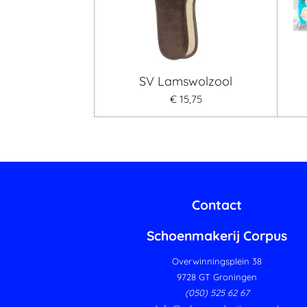
SV Lamswolzool
€ 15,75
Contact
Schoenmakerij Corpus
Overwinningsplein 38
9728 GT Groningen
(050) 525 62 67