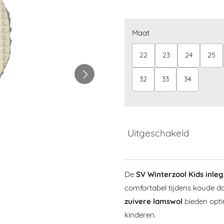
Maat
22
23
24
25
32
33
34
Uitgeschakeld
De
SV Winterzool Kids inleg
comfortabel tijdens koude 
zuivere lamswol
bieden opt
kinderen.