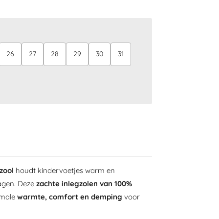
26
27
28
29
30
31
zool
houdt kinder­voetjes warm en
dagen. Deze
zachte inlegzolen van 100%
imale
warmte, comfort en demping
voor