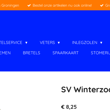
 Groningen
Bestel onze artikelen nu ook online!
Gr
TELSERVICE
VETERS
INLEGZOLEN
IEMEN
BRETELS
SPAARKAART
STOMERI
SV Winterzoo
€ 8,25