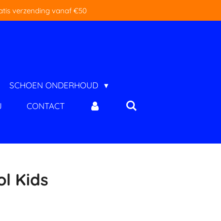
atis verzending vanaf €50
SCHOEN ONDERHOUD
J
CONTACT
l Kids