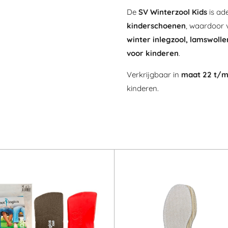
De
SV Winterzool Kids
is ad
kinderschoenen
, waardoor v
winter inlegzool, lamswoll
voor kinderen
.
Verkrijgbaar in
maat 22 t/m
kinderen.