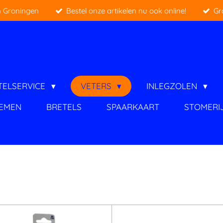
 Groningen
Bestel onze artikelen nu ook online!
Gr
TELSERVICE
VETERS
INLEGZOLEN
IEMEN
BRETELS
SPAARKAART
STOMERI