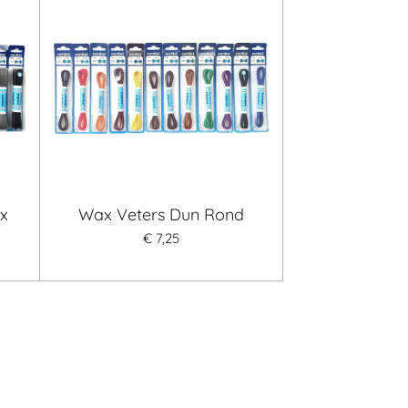
ax
Wax Veters Dun Rond
€ 7,25