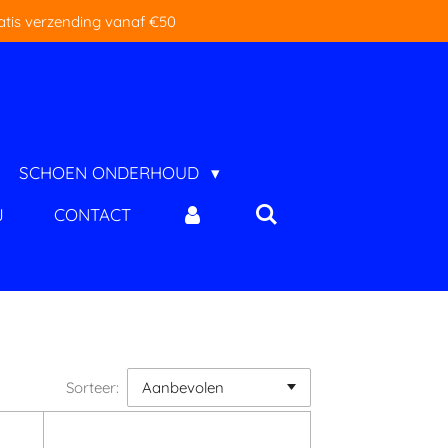
atis verzending vanaf €50
SCHOEN ONDERHOUD
J
CONTACT
Sorteer: