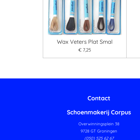
Wax Veters Plat Smal
€ 7,25
Contact
Schoenmakerij Corpus
Overwinningsplein 38
9728 GT Groningen
(050) 525 62 67