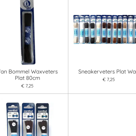
Van Bommel Waxveters
Sneakerveters Plat W
Plat 80cm
€ 7,25
€ 7,25