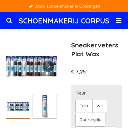
Jouw schoenmaker in Groningen
Ga
direct
SCHOENMAKERIJ CORPUS
naar
de
hoofdinhoud
Sneakerveters
Plat Wax
€ 7,25
Kleur
Ecru
Wit
Donkergrijs