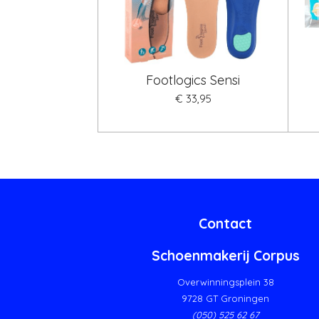
Footlogics Sensi
€ 33,95
Contact
Schoenmakerij Corpus
Overwinningsplein 38
9728 GT Groningen
(050) 525 62 67