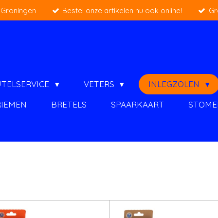
 Groningen
Bestel onze artikelen nu ook online!
Gr
UTELSERVICE
VETERS
INLEGZOLEN
RIEMEN
BRETELS
SPAARKAART
STOME