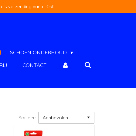
atis verzending vanaf €50
SCHOEN ONDERHOUD
RIJ
CONTACT
Sorteer: