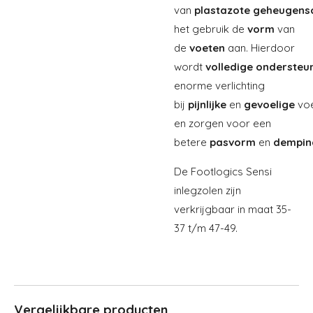
van
plastazote
geheugens
het gebruik de
vorm
van
de
voeten
aan. Hierdoor
wordt
volledige
ondersteu
enorme verlichting
bij
pijnlijke
en
gevoelige
vo
en zorgen voor een
betere
pasvorm
en
dempin
De Footlogics Sensi
inlegzolen zijn
verkrijgbaar in maat 35-
37 t/m 47-49.
Vergelijkbare producten