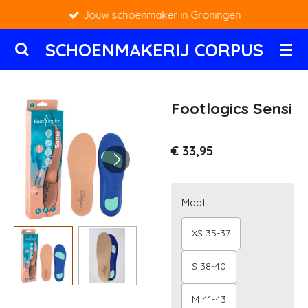
Jouw schoenmaker in Groningen
Ga
direct
SCHOENMAKERIJ CORPUS
naar
de
hoofdinhoud
Footlogics Sensi
€ 33,95
Maat
XS 35-37
S 38-40
M 41-43