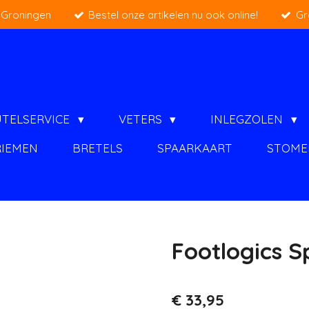
 Groningen
Bestel onze artikelen nu ook online!
Gr
UTELSERVICE
VETERS
INLEGZOLEN
RIEMEN
BRETELS
SPAARKAART
STOME
Footlogics S
€ 33,95