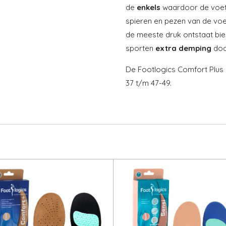
de
enkels
waardoor de voet
spieren en pezen van de vo
de meeste druk ontstaat bied
sporten
extra
demping
doo
De Footlogics Comfort Plus i
37 t/m 47-49.