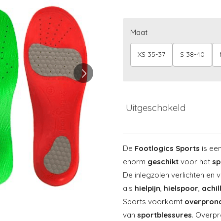
Maat
XS 35-37
S 38-40
Uitgeschakeld
De
Footlogics
Sports
is ee
enorm
geschikt
voor het
sp
De inlegzolen verlichten en
als
hielpijn
,
hielspoor
,
achil
Sports voorkomt
overprona
van
sportblessures
. Overpr