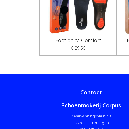
Footlogics Comfort
€ 29,95
Contact
Schoenmakerij Corpus
Overwinningsplein 38
9728 GT Groningen