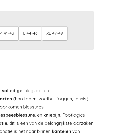
M 41-43
L 44-46
XL 47-49
n
volledige
inlegzool en
orten
(hardlopen, voetbal, joggen, tennis).
 voorkomen blessures
lespeesblessure
, en
kniepijn
. Footlogics
tie
, dit is een van de belangrijkste oorzaken
onatie is het naar binnen
kantelen
van