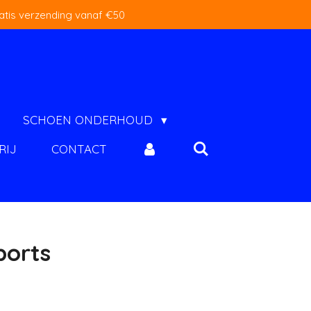
atis verzending vanaf €50
SCHOEN ONDERHOUD
RIJ
CONTACT
ports