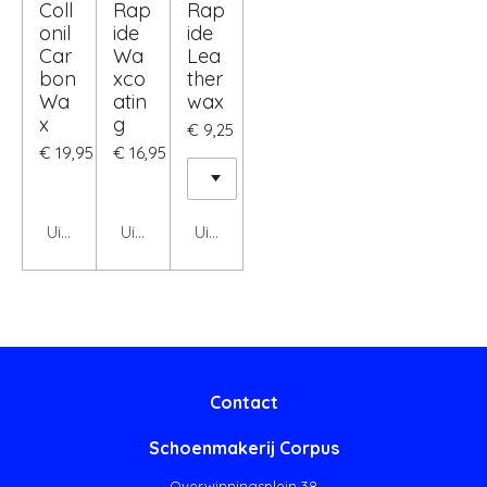
Coll
Rap
Rap
onil
ide
ide
Car
Wa
Lea
bon
xco
ther
Wa
atin
wax
x
g
€ 9,25
€ 19,95
€ 16,95
Uitgeschakeld
Uitgeschakeld
Uitgeschakeld
Contact
Schoenmakerij Corpus
Overwinningsplein 38