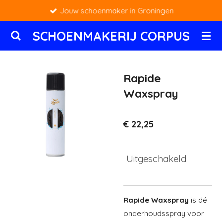
Jouw schoenmaker in Groningen
Ga
direct
SCHOENMAKERIJ CORPUS
naar
de
hoofdinhoud
Rapide
Waxspray
€ 22,25
Uitgeschakeld
Rapide Waxspray
is dé
onderhoudsspray voor