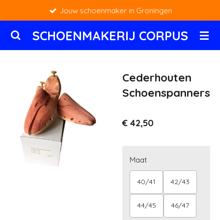
Jouw schoenmaker in Groningen
Ga
direct
SCHOENMAKERIJ CORPUS
naar
de
hoofdinhoud
Cederhouten
Schoenspanners
€ 42,50
Maat
40/41
42/43
44/45
46/47