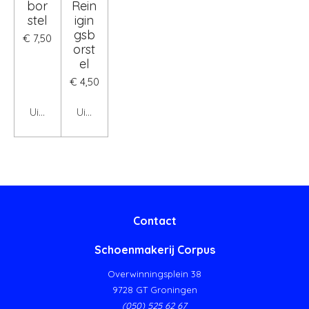
bor
Rein
stel
igin
gsb
€ 7,50
orst
el
€ 4,50
Uitgeschakeld
Uitgeschakeld
Contact
Schoenmakerij Corpus
Overwinningsplein 38
9728 GT Groningen
(050) 525 62 67