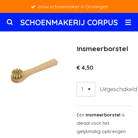
Jouw schoenmaker in Groningen
Ga
direct
SCHOENMAKERIJ CORPUS
naar
de
hoofdinhoud
Insmeerborstel
€ 4,50
Uitgeschakeld
Een
Insmeerborstel
is
ideaal voor het
gelijkmatig opbrengen