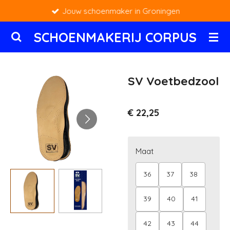
Jouw schoenmaker in Groningen
Ga
direct
SCHOENMAKERIJ CORPUS
naar
de
hoofdinhoud
SV Voetbedzool
€ 22,25
Maat
36
37
38
39
40
41
42
43
44