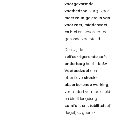
voorgevormde
voetbedzool
zorgt voor
meervoudige steun van
voorvoet, middenvoet
en hiel
en bevordert een
gezonde voetstand.
Dankzij de
zelfcorrigerende soft
onderlaag
heeft de
SV
Voetbedzool
een
effectieve
shock-
absorberende werking
,
vermindert vermoeidheid
en biedt langdurig
comfort en stabiliteit
bij
dagelijks gebruik.