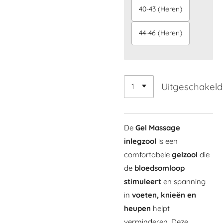
40-43 (Heren)
44-46 (Heren)
Uitgeschakeld
De
Gel Massage
inlegzool
is een
comfortabele
gelzool
die
de
bloedsomloop
stimuleert
en spanning
in
voeten, knieën en
heupen
helpt
verminderen. Deze