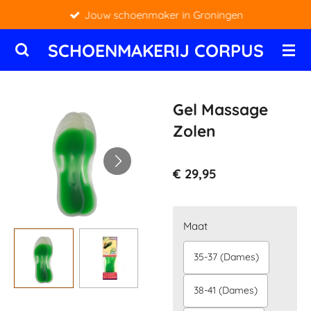
Jouw schoenmaker in Groningen
Ga
direct
SCHOENMAKERIJ CORPUS
naar
de
hoofdinhoud
Gel Massage
Zolen
€ 29,95
Maat
35-37 (Dames)
38-41 (Dames)