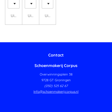
Uitgeschakeld
Uitgeschakeld
Uitgeschakeld
Contact
Schoenmakerij Corpus
Overwinningsplein 38
9728 GT Groningen
(050) 525 62 67
Info@schoenmakerijcorpus.nl