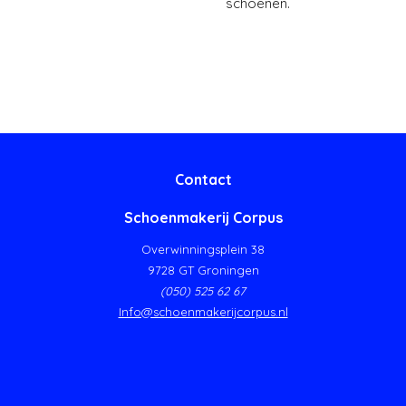
schoenen.
Contact
Schoenmakerij Corpus
Overwinningsplein 38
9728 GT Groningen
(050) 525 62 67
Info@schoenmakerijcorpus.nl