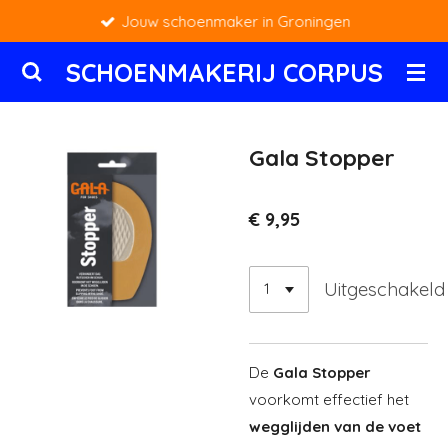
Jouw schoenmaker in Groningen
Ga
direct
SCHOENMAKERIJ CORPUS
naar
de
hoofdinhoud
Gala Stopper
€ 9,95
Uitgeschakeld
De
Gala Stopper
voorkomt effectief het
wegglijden van de voet