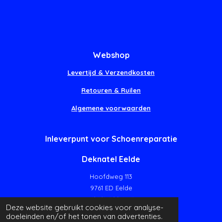
Webshop
Levertijd & Verzendkosten
Retouren & Ruilen
Algemene voorwaarden
Inleverpunt voor Schoenreparatie
Deknatel Eelde
Hoofdweg 113
9761 ED Eelde
(050) 309 1447
Deze website gebruikt cookies voor analyse-
doeleinden en/of het tonen van advertenties.