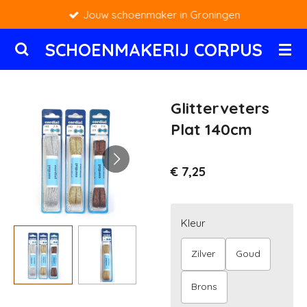
Jouw schoenmaker in Groningen
Ga
direct
SCHOENMAKERIJ CORPUS
naar
de
hoofdinhoud
Glitterveters
Plat 140cm
€ 7,25
Kleur
Zilver
Goud
Brons