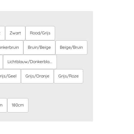
t
Zwart
Rood/Grijs
nkerbruin
Bruin/Beige
Beige/Bruin
Lichtblauw/Donkerblauw
rijs/Geel
Grijs/Oranje
Grijs/Roze
cm
180cm