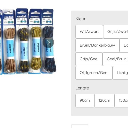
Kleur
Wit/Zwart
Grijs/Zwar
Bruin/Donkerblauw
Do
Grijs/Geel
Geel/Bruin
Olijfgroen/Geel
Lichtg
Lengte
90cm
120cm
150