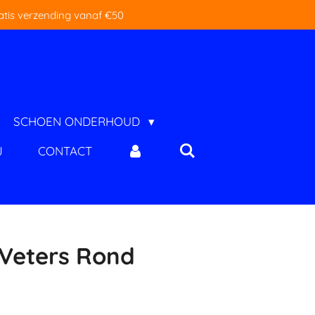
atis verzending vanaf €50
SCHOEN ONDERHOUD
J
CONTACT
Veters Rond