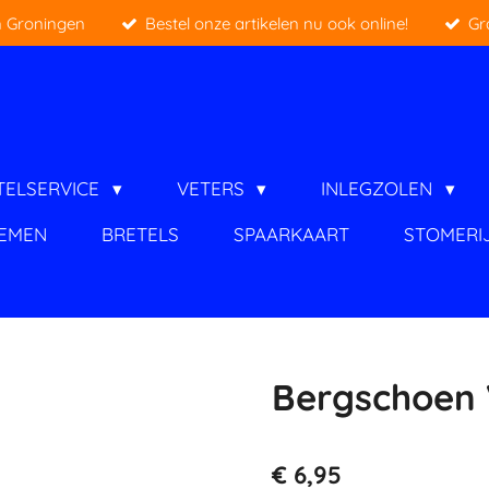
 Groningen
Bestel onze artikelen nu ook online!
Gr
TELSERVICE
VETERS
INLEGZOLEN
IEMEN
BRETELS
SPAARKAART
STOMERI
Bergschoen 
€ 6,95