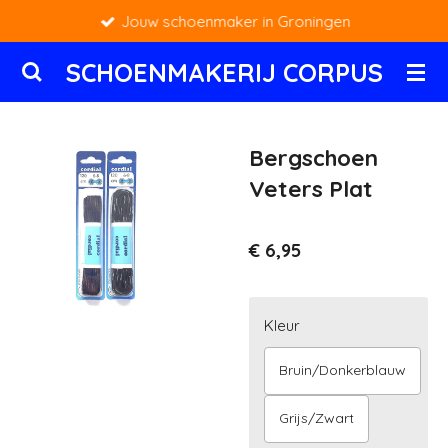
Jouw schoenmaker in Groningen
Ga
direct
SCHOENMAKERIJ CORPUS
naar
de
hoofdinhoud
Bergschoen
Veters Plat
€ 6,95
Kleur
Bruin/Donkerblauw
Grijs/Zwart