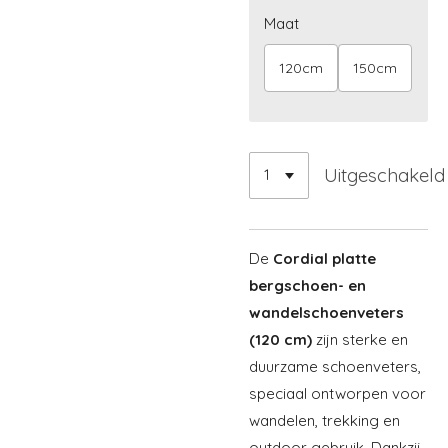
Maat
120cm
150cm
Uitgeschakeld
De
Cordial platte
bergschoen- en
wandelschoenveters
(120 cm)
zijn sterke en
duurzame schoenveters,
speciaal ontworpen voor
wandelen, trekking en
outdoor gebruik. Dankzij