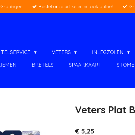
 Groningen
Bestel onze artikelen nu ook online!
Gr
UTELSERVICE
VETERS
INLEGZOLEN
RIEMEN
BRETELS
SPAARKAART
STOME
Veters Plat 
€ 5,25