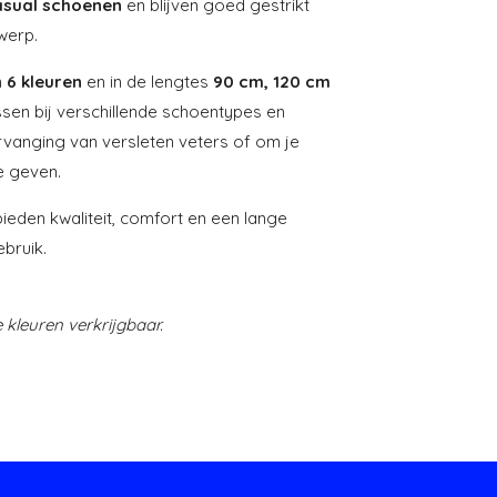
asual schoenen
en blijven goed gestrikt
werp.
n
6 kleuren
en in de lengtes
90 cm, 120 cm
sen bij verschillende schoentypes en
rvanging van versleten veters of om je
e geven.
bieden kwaliteit, comfort en een lange
bruik.
e kleuren verkrijgbaar.