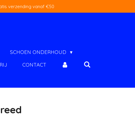
atis verzending vanaf €50
SCHOEN ONDERHOUD
RIJ
CONTACT
Breed