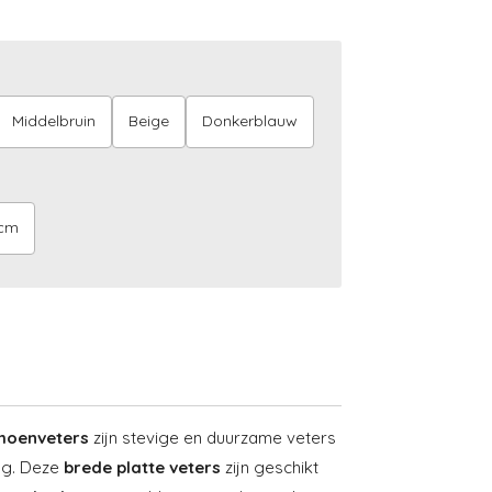
Middelbruin
Beige
Donkerblauw
cm
choenveters
zijn stevige en duurzame veters
ing. Deze
brede platte veters
zijn geschikt