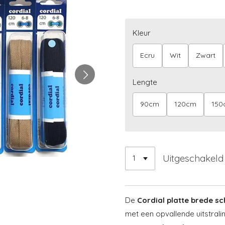
Kleur
Ecru
Wit
Zwart
Lengte
90cm
120cm
150
Uitgeschakeld
De
Cordial platte brede s
met een opvallende uitstral