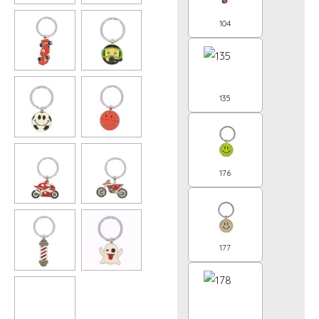
104
135
176
177