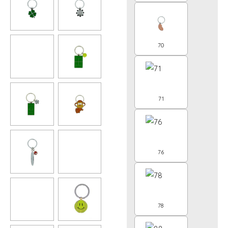
70
71
76
78