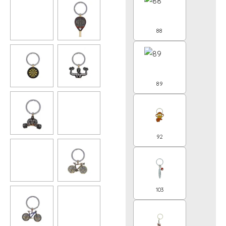
88
89
92
103