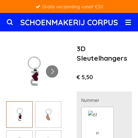
Gratis verzending vanaf €50
Ga
direct
SCHOENMAKERIJ CORPUS
naar
de
hoofdinhoud
3D
Sleutelhangers
€ 5,50
Nummer
61