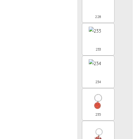
228
233
234
235