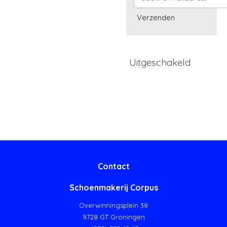
Verzenden
Uitgeschakeld
Contact
Schoenmakerij Corpus
Overwinningsplein 38
9728 GT Groningen