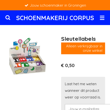
Jouw schoenmaker in Groningen
Ga
direct
SCHOENMAKERIJ CORPUS
naar
de
hoofdinhoud
Sleutellabels
Alleen verkrijgbaar in
onze winkel
€ 0,50
Laat het me weten
wanneer dit product
weer op voorraad is.