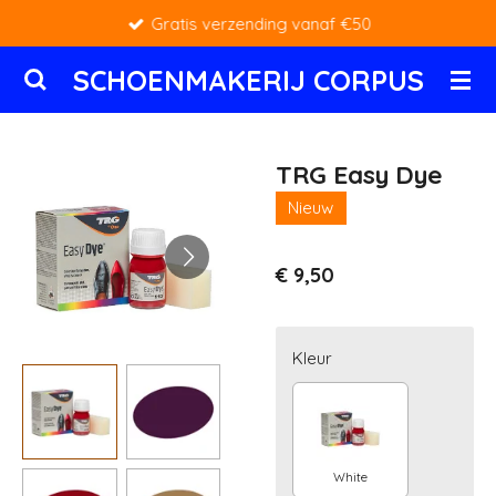
Gratis verzending vanaf €50
Ga
direct
SCHOENMAKERIJ CORPUS
naar
de
hoofdinhoud
TRG Easy Dye
Nieuw
€ 9,50
Kleur
White