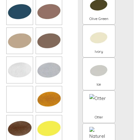
Olive Green
Ivory
Ice
Otter