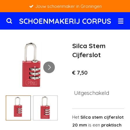
Jouw schoenmaker in Groningen
Ga
direct
SCHOENMAKERIJ CORPUS
naar
de
hoofdinhoud
Silca Stem
Cijferslot
€ 7,50
Uitgeschakeld
Het
Silca stem cijferslot
20 mm
is een
praktisch