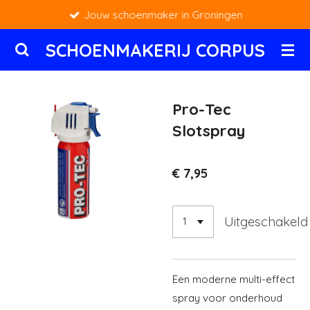
Jouw schoenmaker in Groningen
Ga
direct
SCHOENMAKERIJ CORPUS
naar
de
hoofdinhoud
Pro-Tec
Slotspray
€ 7,95
Uitgeschakeld
Een moderne multi-effect
spray voor onderhoud