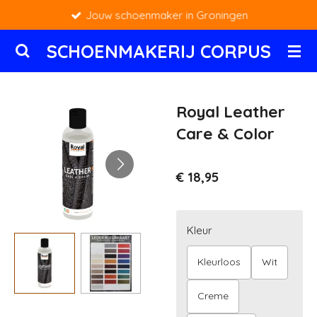
Jouw schoenmaker in Groningen
Ga
direct
SCHOENMAKERIJ CORPUS
naar
de
hoofdinhoud
Royal Leather
Care & Color
€ 18,95
Kleur
Kleurloos
Wit
Creme