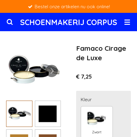
Bestel onze artikelen nu ook online!
Ga
direct
SCHOENMAKERIJ CORPUS
naar
de
hoofdinhoud
Famaco Cirage
de Luxe
€ 7,25
Kleur
Zwart