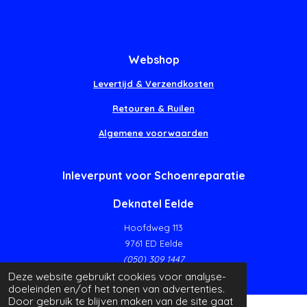
Webshop
Levertijd & Verzendkosten
Retouren & Ruilen
Algemene voorwaarden
Inleverpunt voor Schoenreparatie
Deknatel Eelde
Hoofdweg 113
9761 ED Eelde
(050) 309 1447
Deze website gebruikt cookies voor analyse-
doeleinden en/of het tonen van advertenties.
Door gebruik te blijven maken van de site gaat