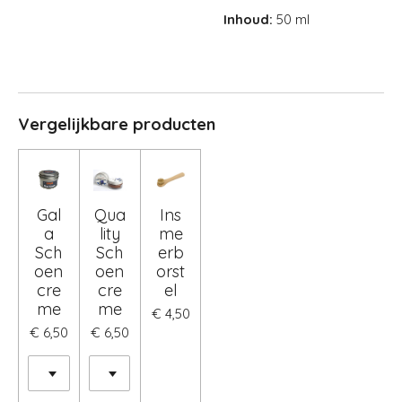
Inhoud:
50 ml
Vergelijkbare producten
Gal
Qua
Ins
a
lity
me
Sch
Sch
erb
oen
oen
orst
cre
cre
el
me
me
€ 4,50
€ 6,50
€ 6,50