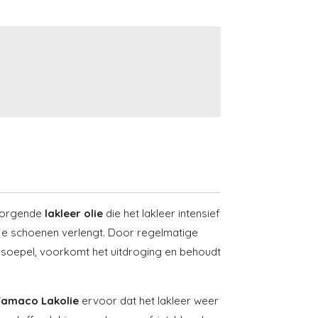
zorgende
lakleer olie
die het lakleer intensief
je schoenen verlengt. Door regelmatige
er soepel, voorkomt het uitdroging en behoudt
Famaco Lakolie
ervoor dat het lakleer weer