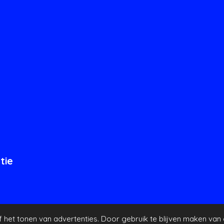
tie
het tonen van advertenties. Door gebruik te blijven maken van 