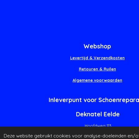
Webshop
Levertijd & Verzendkosten
Retouren & Ruilen
Algemene voorwaarden
Inleverpunt voor Schoenrepara
Deknatel Eelde
Hoofdweg 113
9761 ED Eelde
Deze website gebruikt cookies voor analyse-doeleinden en/of 