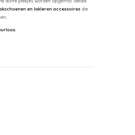
ne doffe plekjes worden opgefrist. Ideaal
akschoenen en lakleren accessoires
die
en.
eurloos
.