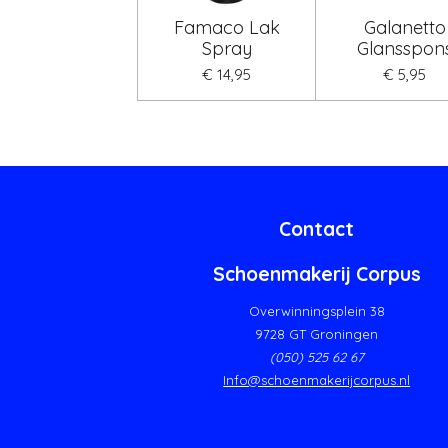
Famaco Lak
Galanetto
Spray
Glansspon
€ 14,95
€ 5,95
Contact
Schoenmakerij Corpus
Overwinningsplein 38
9728 GT Groningen
(050) 525 62 67
Info@schoenmakerijcorpus.nl