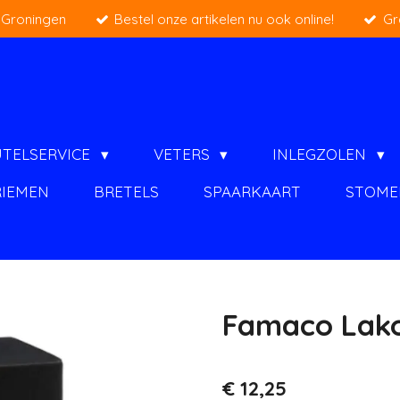
 Groningen
Bestel onze artikelen nu ook online!
Gr
UTELSERVICE
VETERS
INLEGZOLEN
RIEMEN
BRETELS
SPAARKAART
STOME
Famaco Lako
€ 12,25