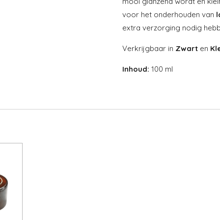
mooi glanzend wordt en klei
voor het onderhouden van
l
extra verzorging nodig hebb
Verkrijgbaar in
Zwart
en
Kl
Inhoud:
100 ml