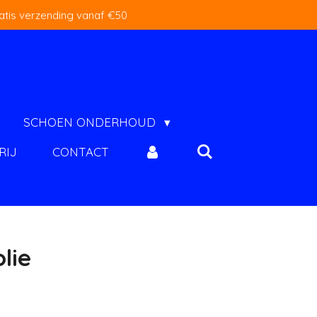
atis verzending vanaf €50
SCHOEN ONDERHOUD
RIJ
CONTACT
lie