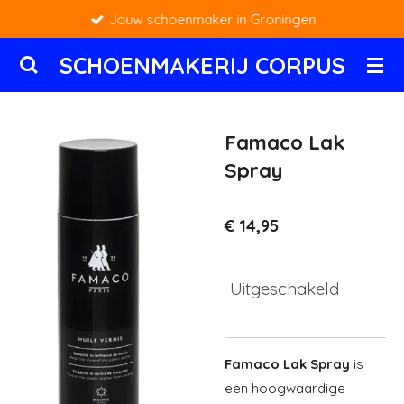
Jouw schoenmaker in Groningen
Ga
direct
SCHOENMAKERIJ CORPUS
naar
de
hoofdinhoud
Famaco Lak
Spray
€ 14,95
Uitgeschakeld
Famaco Lak Spray
is
een hoogwaardige