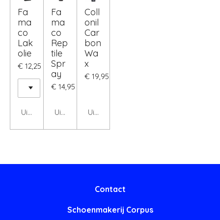
Fa
Fa
Coll
ma
ma
onil
co
co
Car
Lak
Rep
bon
olie
tile
Wa
Spr
x
€ 12,25
ay
€ 19,95
€ 14,95
Uitgeschakeld
Uitgeschakeld
Uitgeschakeld
Contact
Schoenmakerij Corpus