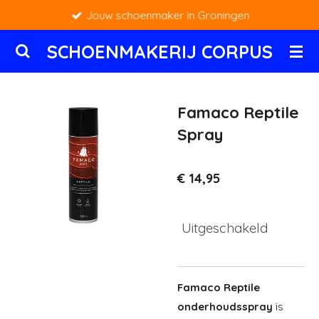
Jouw schoenmaker in Groningen
Ga
direct
SCHOENMAKERIJ CORPUS
naar
de
hoofdinhoud
Famaco Reptile
Spray
€ 14,95
Uitgeschakeld
Famaco Reptile
onderhoudsspray
is