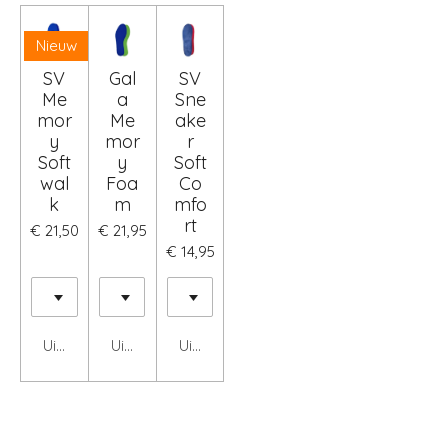
Nieuw
SV
Gal
SV
Me
a
Sne
mor
Me
ake
y
mor
r
Soft
y
Soft
wal
Foa
Co
k
m
mfo
rt
€ 21,50
€ 21,95
€ 14,95
Uitgeschakeld
Uitgeschakeld
Uitgeschakeld