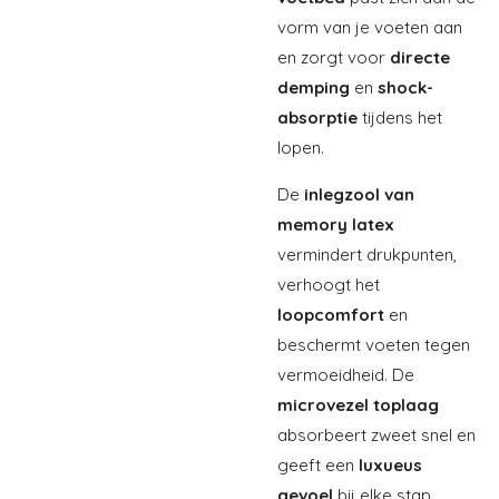
vorm van je voeten aan
en zorgt voor
directe
demping
en
shock-
absorptie
tijdens het
lopen.
De
inlegzool van
memory latex
vermindert drukpunten,
verhoogt het
loopcomfort
en
beschermt voeten tegen
vermoeidheid. De
microvezel toplaag
absorbeert zweet snel en
geeft een
luxueus
gevoel
bij elke stap.