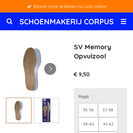
Bestel onze artikelen nu ook online!
Ga
direct
SCHOENMAKERIJ CORPUS
naar
de
hoofdinhoud
SV Memory
Opvulzool
€ 9,50
Maat
35-36
37-38
39-40
41-42