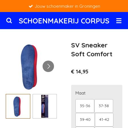
Jouw schoenmaker in Groningen
Ga
direct
SCHOENMAKERIJ CORPUS
naar
de
hoofdinhoud
SV Sneaker
Soft Comfort
€ 14,95
Maat
35-36
37-38
39-40
41-42