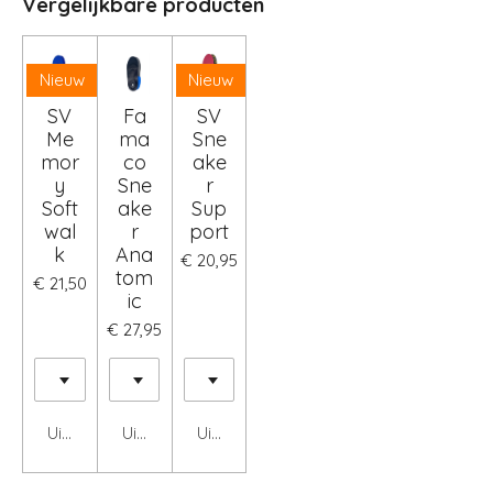
Vergelijkbare producten
Nieuw
Nieuw
SV
Fa
SV
Me
ma
Sne
mor
co
ake
y
Sne
r
Soft
ake
Sup
wal
r
port
k
Ana
€ 20,95
tom
€ 21,50
ic
€ 27,95
Uitgeschakeld
Uitgeschakeld
Uitgeschakeld