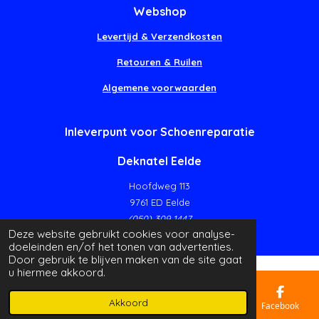
Webshop
Levertijd & Verzendkosten
Retouren & Ruilen
Algemene voorwaarden
Inleverpunt voor Schoenreparatie
Deknatel Eelde
Hoofdweg 113
9761 ED Eelde
(050) 309 1447
Deze website gebruikt cookies voor analyse-
doeleinden en/of het tonen van advertenties.
Door gebruik te blijven maken van de site gaat
u hiermee akkoord.
Akkoord
E-mailadres
Telefoonnummer
Kaart
Facebook