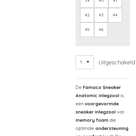
39
40
41
42
43
44
45
46
Uitgeschakeld
De
Famaco Sneaker
Anatomic inlegzool
is
een
voorgevormde
sneaker inlegzool
van
memory foam
die
optimale
ondersteuning