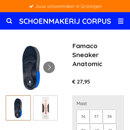
Jouw schoenmaker in Groningen
Ga
direct
SCHOENMAKERIJ CORPUS
naar
de
hoofdinhoud
Famaco
Sneaker
Anatomic
€ 27,95
Maat
36
37
38