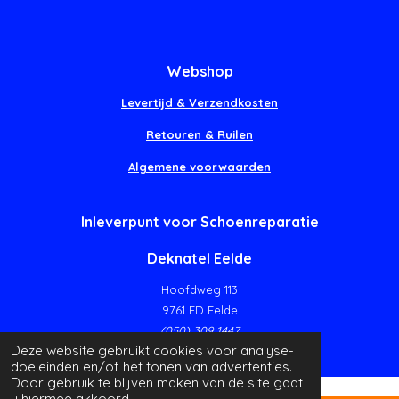
Webshop
Levertijd & Verzendkosten
Retouren & Ruilen
Algemene voorwaarden
Inleverpunt voor Schoenreparatie
Deknatel Eelde
Hoofdweg 113
9761 ED Eelde
(050) 309 1447
Deze website gebruikt cookies voor analyse-
doeleinden en/of het tonen van advertenties.
Door gebruik te blijven maken van de site gaat
u hiermee akkoord.