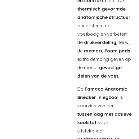
en comfort
biedt. De
thermisch gevormde
anatomische structuur
ondersteunt de
voetboog en verbetert
de
drukverdeling
, terwijl
de
memory foam pads
extra demping geven op
de meest
gevoelige
delen van de voet
.
De
Famaco Anatomic
Sneaker inlegzool
is
voorzien van een
tussenlaag met actieve
koolstof
voor
uitstekende