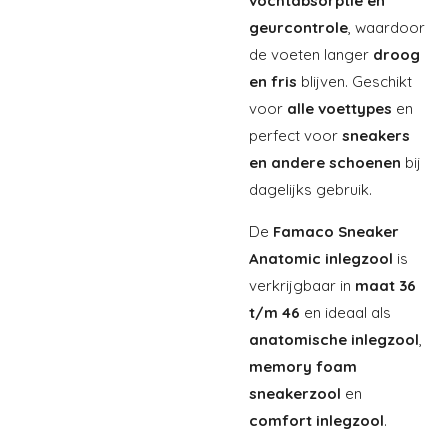
vochtabsorptie en
geurcontrole
, waardoor
de voeten langer
droog
en fris
blijven. Geschikt
voor
alle voettypes
en
perfect voor
sneakers
en andere schoenen
bij
dagelijks gebruik.
De
Famaco Sneaker
Anatomic inlegzool
is
verkrijgbaar in
maat 36
t/m 46
en ideaal als
anatomische inlegzool
,
memory foam
sneakerzool
en
comfort inlegzool
.