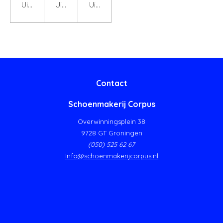
Uitgeschakeld
Uitgeschakeld
Uitgeschakeld
Contact
Schoenmakerij Corpus
Overwinningsplein 38
9728 GT Groningen
(050) 525 62 67
Info@schoenmakerijcorpus.nl