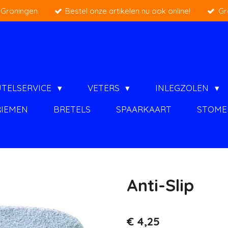
 Groningen
Bestel onze artikelen nu ook online!
Gr
UTELSERVICE
VETERS
INLEGZOLEN
RIEMEN
BRETELS
SPAARKAART
STOME
Anti-Slip
€ 4,25