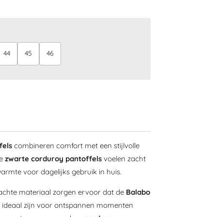
44
45
46
fels
combineren comfort met een stijlvolle
le
zwarte corduroy pantoffels
voelen zacht
mte voor dagelijks gebruik in huis.
achte materiaal zorgen ervoor dat de
Balabo
n ideaal zijn voor ontspannen momenten