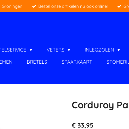
 Groningen
Bestel onze artikelen nu ook online!
Gr
TELSERVICE
VETERS
INLEGZOLEN
IEMEN
BRETELS
SPAARKAART
STOMERI
Corduroy Pa
€ 33,95