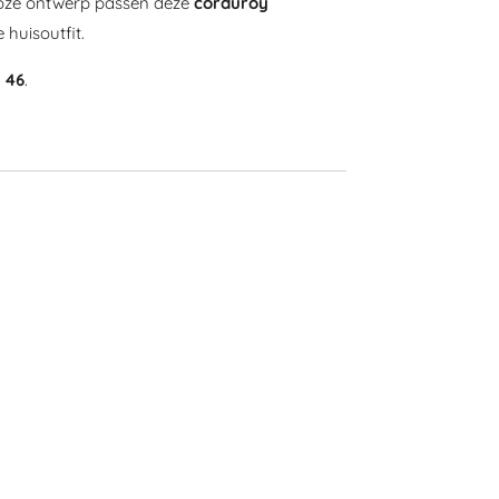
dloze ontwerp passen deze
corduroy
e huisoutfit.
 46
.