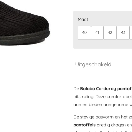
Maat
40
41
42
43
Uitgeschakeld
De
Balabo Corduroy pantof
uitstraling. Deze comfortabe
aan en bieden aangename war
De stevige pasvorm en het z
pantoffels
prettig dragen e