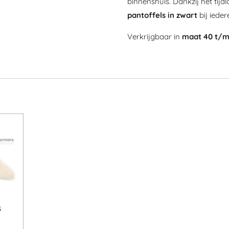
binnenshuis. Dankzij het tij
pantoffels in zwart
bij ieder
Verkrijgbaar in
maat 40 t/m
s