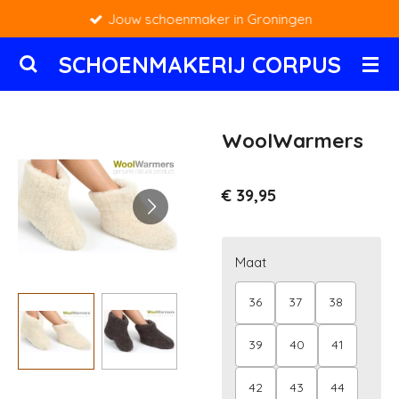
Jouw schoenmaker in Groningen
Ga
direct
SCHOENMAKERIJ CORPUS
naar
de
hoofdinhoud
WoolWarmers
€ 39,95
Maat
36
37
38
39
40
41
42
43
44