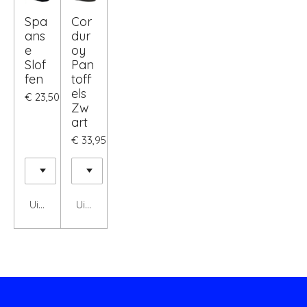
Spa
Cor
ans
dur
e
oy
Slof
Pan
fen
toff
els
€ 23,50
Zw
art
€ 33,95
Uitgeschakeld
Uitgeschakeld