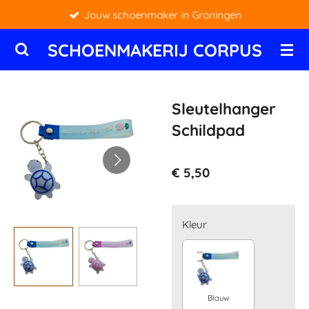
Jouw schoenmaker in Groningen
Ga
direct
SCHOENMAKERIJ CORPUS
naar
de
hoofdinhoud
Sleutelhanger
Schildpad
€ 5,50
Kleur
Blauw