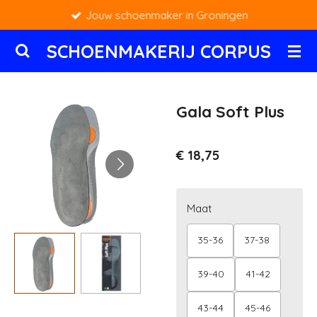
Jouw schoenmaker in Groningen
Ga
direct
SCHOENMAKERIJ CORPUS
naar
de
hoofdinhoud
Gala Soft Plus
€ 18,75
Maat
35-36
37-38
39-40
41-42
43-44
45-46