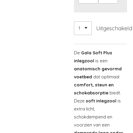
Uitgeschakeld
De
Gala Soft Plus
inlegzool
is een
anatomisch gevormd
voetbed
dat optimaal
comfort, steun en
schokabsorptie
biedt.
Deze
soft inlegzool
is
extra licht,
schokdempend en
voorzien van een
dempende laag onder